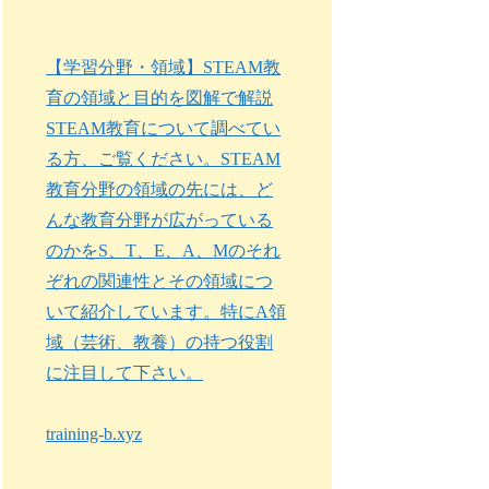
【学習分野・領域】STEAM教
育の領域と目的を図解で解説
STEAM教育について調べてい
る方、ご覧ください。STEAM
教育分野の領域の先には、ど
んな教育分野が広がっている
のかをS、T、E、A、Mのそれ
ぞれの関連性とその領域につ
いて紹介しています。特にA領
域（芸術、教養）の持つ役割
に注目して下さい。
training-b.xyz