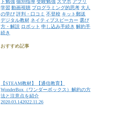
ト勉強
個別指導
受験勉強
スマホ
アプリ
学習
動画視聴
プログラミング的思考
大人
の学び
評判・口コミ
不登校
キット郵送
デジタル教材
ネイティブスピーカー
選び
方・解説
ロボット
申し込み手続き
解約手
続き
おすすめ記事
【STEAM教材】【通信教育】
WonderBox（ワンダーボックス）解約の方
法と注意点を紹介
2020.03.14
2022.11.26