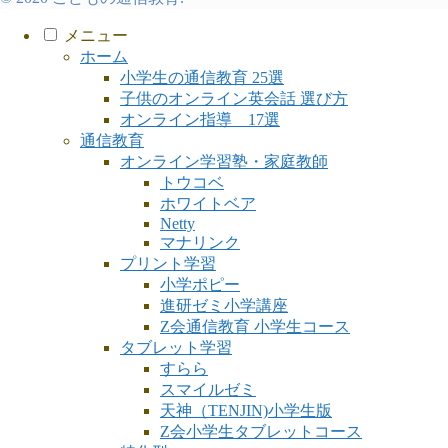
メニュー
ホーム
小学生の通信教育 25選
子供のオンライン英会話 選び方
オンライン指導 17選
通信教育
オンライン学習塾・家庭教師
トウコベ
ホワイトベア
Netty
マナリンク
プリント学習
小学ポピー
進研ゼミ小学講座
Z会通信教育 小学生コース
タブレット学習
すらら
スマイルゼミ
天神（TENJIN)小学生版
Z会小学生タブレットコース