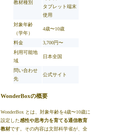
教材種別
タブレット端末
使用
対象年齢
4歳〜10歳
（学年）
料金
3,700円〜
利用可能地
日本全国
域
問い合わせ
公式サイト
先
WonderBoxの概要
WonderBox
とは、対象年齢を4歳〜10歳に
設定した
感性や思考力を育てる通信教育
教材
です。その内容は文部科学省が、全