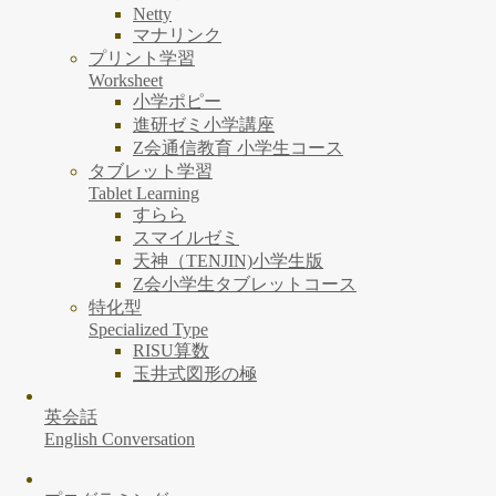
Netty
マナリンク
プリント学習
Worksheet
小学ポピー
進研ゼミ小学講座
Z会通信教育 小学生コース
タブレット学習
Tablet Learning
すらら
スマイルゼミ
天神（TENJIN)小学生版
Z会小学生タブレットコース
特化型
Specialized Type
RISU算数
玉井式図形の極
英会話
English Conversation