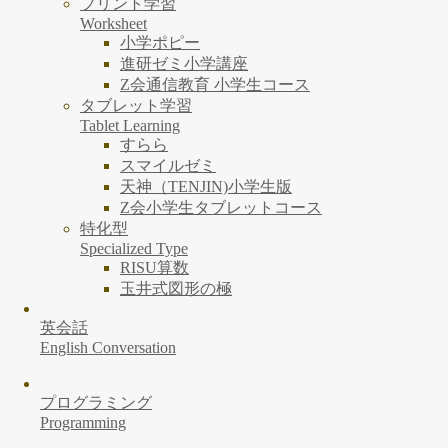
プリント学習
Worksheet
小学ポピー
進研ゼミ小学講座
Z会通信教育 小学生コース
タブレット学習
Tablet Learning
すらら
スマイルゼミ
天神（TENJIN)小学生版
Z会小学生タブレットコース
特化型
Specialized Type
RISU算数
玉井式図形の極
英会話
English Conversation
プログラミング
Programming