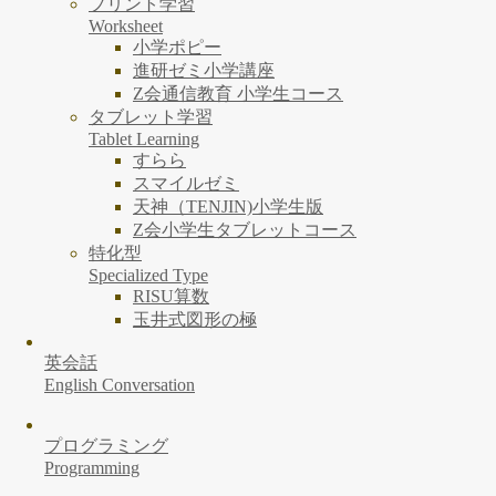
プリント学習
Worksheet
小学ポピー
進研ゼミ小学講座
Z会通信教育 小学生コース
タブレット学習
Tablet Learning
すらら
スマイルゼミ
天神（TENJIN)小学生版
Z会小学生タブレットコース
特化型
Specialized Type
RISU算数
玉井式図形の極
英会話
English Conversation
プログラミング
Programming