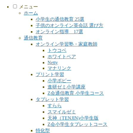
メニュー
ホーム
小学生の通信教育 25選
子供のオンライン英会話 選び方
オンライン指導 17選
通信教育
オンライン学習塾・家庭教師
トウコベ
ホワイトベア
Netty
マナリンク
プリント学習
小学ポピー
進研ゼミ小学講座
Z会通信教育 小学生コース
タブレット学習
すらら
スマイルゼミ
天神（TENJIN)小学生版
Z会小学生タブレットコース
特化型