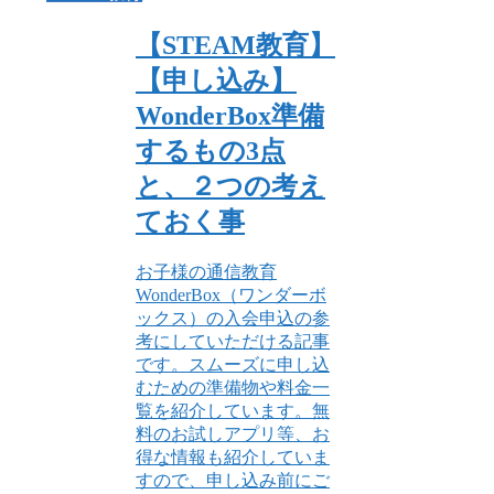
【STEAM教育】
【申し込み】
WonderBox準備
するもの3点
と、２つの考え
ておく事
お子様の通信教育
WonderBox（ワンダーボ
ックス）の入会申込の参
考にしていただける記事
です。スムーズに申し込
むための準備物や料金一
覧を紹介しています。無
料のお試しアプリ等、お
得な情報も紹介していま
すので、申し込み前にご