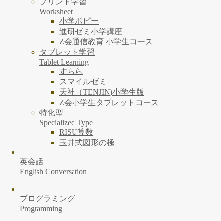
プリント学習
Worksheet
小学ポピー
進研ゼミ小学講座
Z会通信教育 小学生コース
タブレット学習
Tablet Learning
すらら
スマイルゼミ
天神（TENJIN)小学生版
Z会小学生タブレットコース
特化型
Specialized Type
RISU算数
玉井式図形の極
英会話
English Conversation
プログラミング
Programming