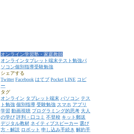
オンライン学習塾・家庭教師
オンライン
タブレット端末
テスト勉強
パ
ソコン
個別指導
受験勉強
シェアする
Twitter
Facebook
はてブ
Pocket
LINE
コピ
ー
タグ
オンライン
タブレット端末
パソコン
テス
ト勉強
個別指導
受験勉強
スマホ
アプリ
学習
動画視聴
プログラミング的思考
大人
の学び
評判・口コミ
不登校
キット郵送
デジタル教材
ネイティブスピーカー
選び
方・解説
ロボット
申し込み手続き
解約手