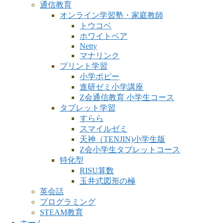
通信教育
オンライン学習塾・家庭教師
トウコベ
ホワイトベア
Netty
マナリンク
プリント学習
小学ポピー
進研ゼミ小学講座
Z会通信教育 小学生コース
タブレット学習
すらら
スマイルゼミ
天神（TENJIN)小学生版
Z会小学生タブレットコース
特化型
RISU算数
玉井式図形の極
英会話
プログラミング
STEAM教育
ホーム