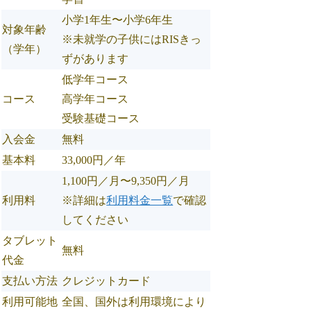
小学1年生〜小学6年生
対象年齢
※未就学の子供にはRISきっ
（学年）
ずがあります
低学年コース
コース
高学年コース
受験基礎コース
入会金
無料
基本料
33,000円／年
1,100円／月〜9,350円／月
利用料
※詳細は
利用料金一覧
で確認
してください
タブレット
無料
代金
支払い方法
クレジットカード
利用可能地
全国、国外は利用環境により