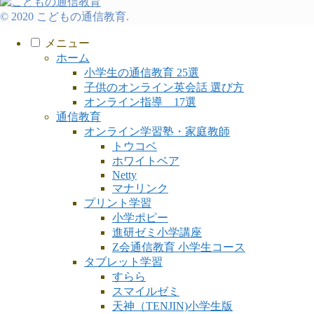
ゴ
リ
© 2020 こどもの通信教育.
ー
メニュー
ホーム
小学生の通信教育 25選
子供のオンライン英会話 選び方
オンライン指導 17選
通信教育
オンライン学習塾・家庭教師
トウコベ
ホワイトベア
Netty
マナリンク
プリント学習
小学ポピー
進研ゼミ小学講座
Z会通信教育 小学生コース
タブレット学習
すらら
スマイルゼミ
天神（TENJIN)小学生版