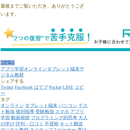
最後までご覧いただき、ありがとうござ
います。
特化型
アプリ学習
オンライン
タブレット端末
デ
ジタル教材
シェアする
Twitter
Facebook
はてブ
Pocket
LINE
コピ
ー
タグ
オンライン
タブレット端末
パソコン
テス
ト勉強
個別指導
受験勉強
スマホ
アプリ
学習
動画視聴
プログラミング的思考
大人
の学び
評判・口コミ
不登校
キット郵送
デジタル教材
ネイティブスピーカー
選び