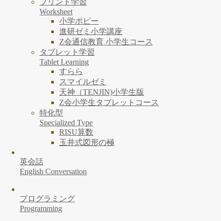
プリント学習
Worksheet
小学ポピー
進研ゼミ小学講座
Z会通信教育 小学生コース
タブレット学習
Tablet Learning
すらら
スマイルゼミ
天神（TENJIN)小学生版
Z会小学生タブレットコース
特化型
Specialized Type
RISU算数
玉井式図形の極
英会話
English Conversation
プログラミング
Programming