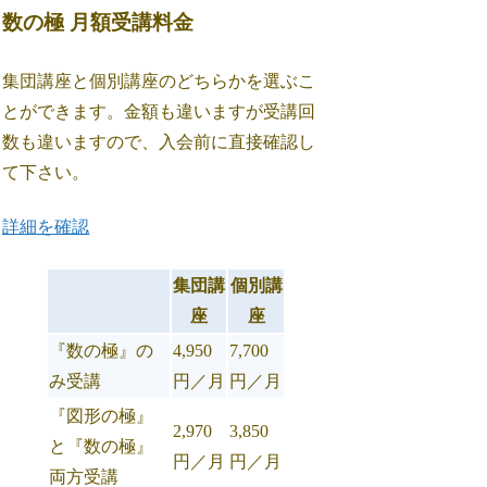
数の極 月額受講料金
集団講座と個別講座のどちらかを選ぶこ
とができます。金額も違いますが受講回
数も違いますので、入会前に直接確認し
て下さい。
詳細を確認
集団講
個別講
座
座
『数の極』の
4,950
7,700
み受講
円／月
円／月
『図形の極』
2,970
3,850
と『数の極』
円／月
円／月
両方受講