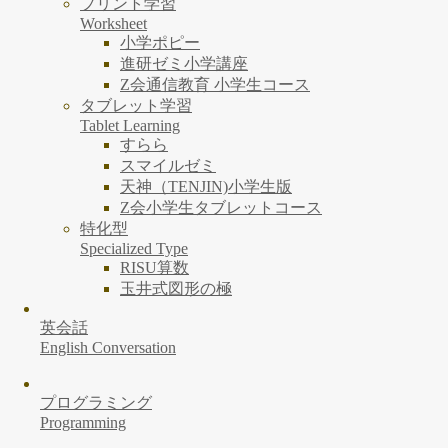
プリント学習
Worksheet
小学ポピー
進研ゼミ小学講座
Z会通信教育 小学生コース
タブレット学習
Tablet Learning
すらら
スマイルゼミ
天神（TENJIN)小学生版
Z会小学生タブレットコース
特化型
Specialized Type
RISU算数
玉井式図形の極
英会話
English Conversation
プログラミング
Programming