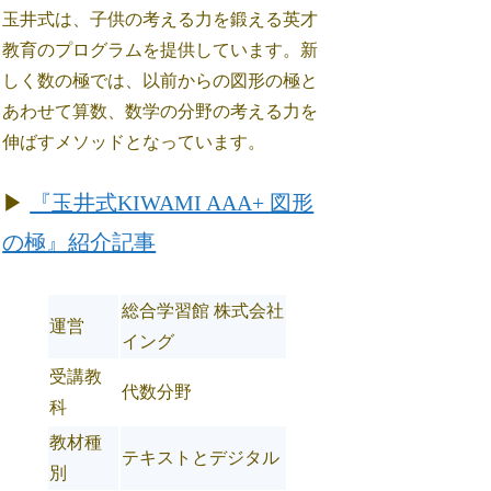
玉井式は、子供の考える力を鍛える英才
教育のプログラムを提供しています。新
しく数の極では、以前からの図形の極と
あわせて算数、数学の分野の考える力を
伸ばすメソッドとなっています。
▶
『玉井式KIWAMI AAA+ 図形
の極』紹介記事
総合学習館 株式会社
運営
イング
受講教
代数分野
科
教材種
テキストとデジタル
別