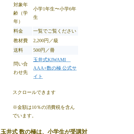
対象年
小学1年生〜小学6年
齢（学
生
年）
料金
一覧でご覧ください
教材費
2,200円／級
送料
500円／冊
玉井式KIWAMI
問い合
AAA+数の極 公式サ
わせ先
イト
スクロールできます
※金額は10％の消費税を含ん
でいます。
玉井式 数の極は、小学生が受講対