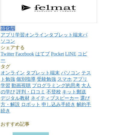
特化型
アプリ学習
オンライン
タブレット端末
パ
ソコン
シェアする
Twitter
Facebook
はてブ
Pocket
LINE
コピ
ー
タグ
オンライン
タブレット端末
パソコン
テス
ト勉強
個別指導
受験勉強
スマホ
アプリ
学習
動画視聴
プログラミング的思考
大人
の学び
評判・口コミ
不登校
キット郵送
デジタル教材
ネイティブスピーカー
選び
方・解説
ロボット
申し込み手続き
解約手
続き
おすすめ記事