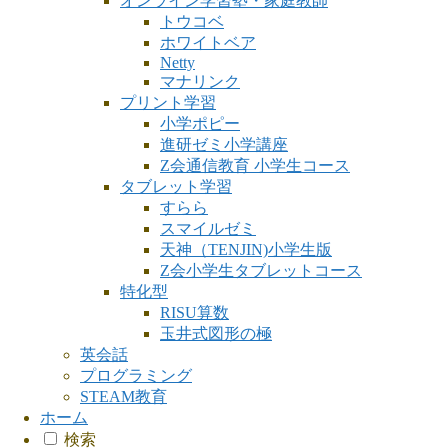
オンライン学習塾・家庭教師
トウコベ
ホワイトベア
Netty
マナリンク
プリント学習
小学ポピー
進研ゼミ小学講座
Z会通信教育 小学生コース
タブレット学習
すらら
スマイルゼミ
天神（TENJIN)小学生版
Z会小学生タブレットコース
特化型
RISU算数
玉井式図形の極
英会話
プログラミング
STEAM教育
ホーム
検索