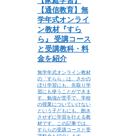
【家庭学習】
【通信教育】無
学年式オンライ
ン教材『すら
ら』 受講コース
と受講教科・料
金を紹介
無学年式オンライン教材
の「すらら」は、さかの
ぼり学習にも、先取り学
習にも使うことができま
す。勉強が苦手で、学校
の授業についていけない
という子どもにも、飽き
させずに学習を行える教
材です。この記事では、
すららの受講コースと受