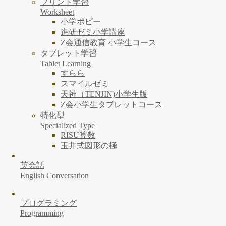
プリント学習
Worksheet
小学ポピー
進研ゼミ小学講座
Z会通信教育 小学生コース
タブレット学習
Tablet Learning
すらら
スマイルゼミ
天神（TENJIN)小学生版
Z会小学生タブレットコース
特化型
Specialized Type
RISU算数
玉井式図形の極
英会話
English Conversation
プログラミング
Programming