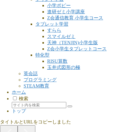
小学ポピー
進研ゼミ小学講座
Z会通信教育 小学生コース
タブレット学習
すらら
スマイルゼミ
天神（TENJIN)小学生版
Z会小学生タブレットコース
特化型
RISU算数
玉井式図形の極
英会話
プログラミング
STEAM教育
ホーム
検索
トップ
タイトルとURLをコピーしました