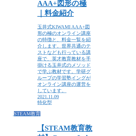
AAA+図形の極
｜料金紹介
玉井式KIWAMI AAA+図
形の極のオンライン講座
の特徴と、料金一覧を紹
介します。世界共通のテ
ストなども行っている講
座で、英才教育教材を手
掛ける玉井式のメソッド
で学ぶ教材です。学研グ
ループの学習塾イングが
オンライン講座の運営を
しています。
2021.11.09
特化型
STEAM教育
【STEAM教育教