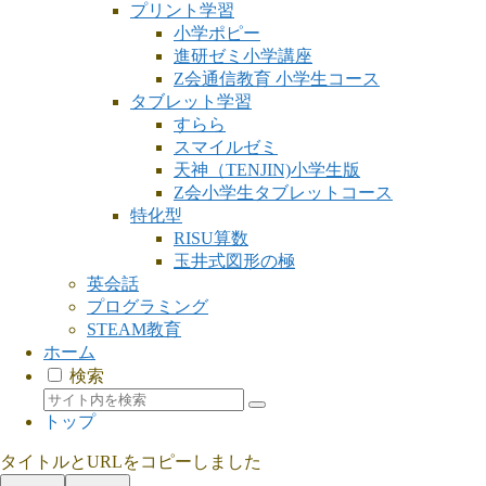
プリント学習
小学ポピー
進研ゼミ小学講座
Z会通信教育 小学生コース
タブレット学習
すらら
スマイルゼミ
天神（TENJIN)小学生版
Z会小学生タブレットコース
特化型
RISU算数
玉井式図形の極
英会話
プログラミング
STEAM教育
ホーム
検索
トップ
タイトルとURLをコピーしました