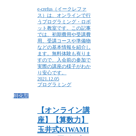
e-crefus（イークレファ
ス）は、オンラインで行
うプログラミング・ロボ
ット教室です。この記事
では、初期費用や受講費
用、受講コースや準備物
などの基本情報を紹介し
ます。無料体験も有りま
すので、入会前の参加で
実際の講座の様子がわか
り安心です。
2021.12.05
プログラミング
特化型
【オンライン講
座】【算数力】
玉井式KIWAMI