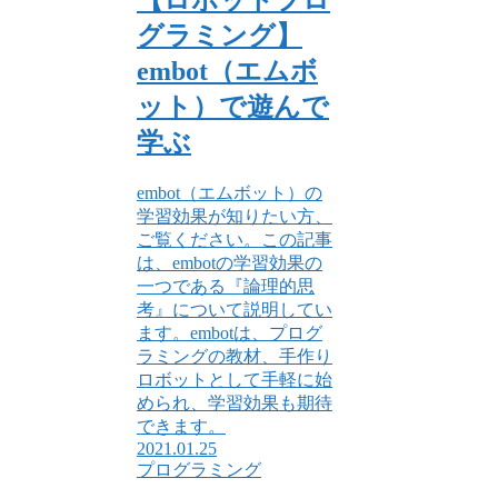
【ロボットプロ
グラミング】
embot（エムボ
ット）で遊んで
学ぶ
embot（エムボット）の
学習効果が知りたい方、
ご覧ください。この記事
は、embotの学習効果の
一つである『論理的思
考』について説明してい
ます。embotは、プログ
ラミングの教材、手作り
ロボットとして手軽に始
められ、学習効果も期待
できます。
2021.01.25
プログラミング