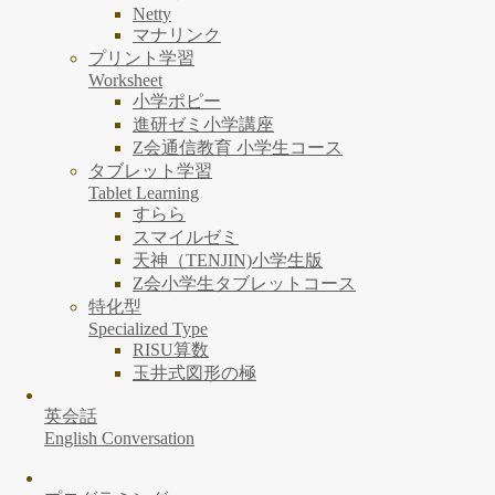
Netty
マナリンク
プリント学習
Worksheet
小学ポピー
進研ゼミ小学講座
Z会通信教育 小学生コース
タブレット学習
Tablet Learning
すらら
スマイルゼミ
天神（TENJIN)小学生版
Z会小学生タブレットコース
特化型
Specialized Type
RISU算数
玉井式図形の極
英会話
English Conversation