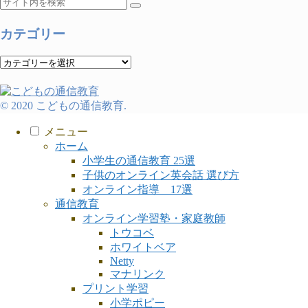
カテゴリー
カ
テ
ゴ
リ
© 2020 こどもの通信教育.
ー
メニュー
ホーム
小学生の通信教育 25選
子供のオンライン英会話 選び方
オンライン指導 17選
通信教育
オンライン学習塾・家庭教師
トウコベ
ホワイトベア
Netty
マナリンク
プリント学習
小学ポピー