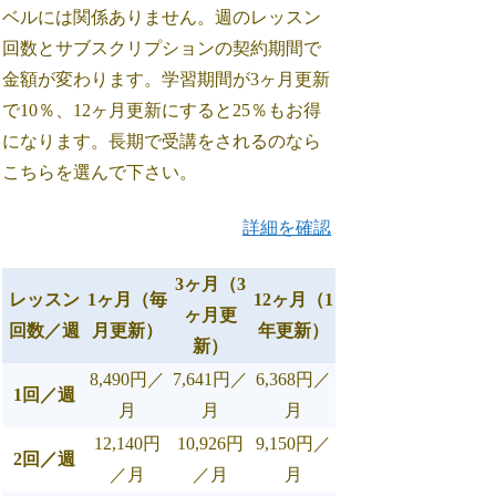
ベルには関係ありません。週のレッスン
回数とサブスクリプションの契約期間で
金額が変わります。学習期間が3ヶ月更新
で10％、12ヶ月更新にすると25％もお得
になります。長期で受講をされるのなら
こちらを選んで下さい。
詳細を確認
3ヶ月（3
レッスン
1ヶ月（毎
12ヶ月（1
ヶ月更
回数／週
月更新）
年更新）
新）
8,490円／
7,641円／
6,368円／
1回／週
月
月
月
12,140円
10,926円
9,150円／
2回／週
／月
／月
月