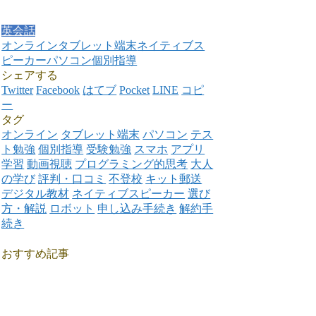
英会話
オンライン
タブレット端末
ネイティブス
ピーカー
パソコン
個別指導
シェアする
Twitter
Facebook
はてブ
Pocket
LINE
コピ
ー
タグ
オンライン
タブレット端末
パソコン
テス
ト勉強
個別指導
受験勉強
スマホ
アプリ
学習
動画視聴
プログラミング的思考
大人
の学び
評判・口コミ
不登校
キット郵送
デジタル教材
ネイティブスピーカー
選び
方・解説
ロボット
申し込み手続き
解約手
続き
おすすめ記事