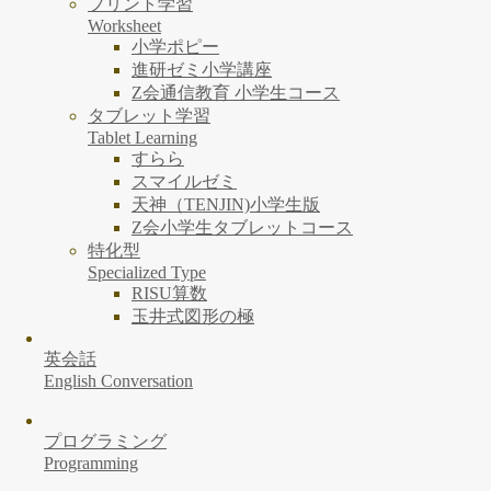
プリント学習
Worksheet
小学ポピー
進研ゼミ小学講座
Z会通信教育 小学生コース
タブレット学習
Tablet Learning
すらら
スマイルゼミ
天神（TENJIN)小学生版
Z会小学生タブレットコース
特化型
Specialized Type
RISU算数
玉井式図形の極
英会話
English Conversation
プログラミング
Programming