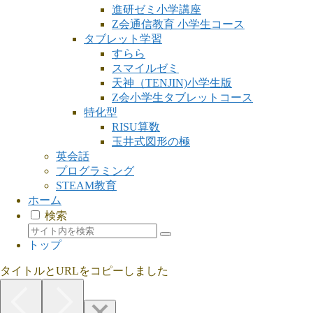
進研ゼミ小学講座
Z会通信教育 小学生コース
タブレット学習
すらら
スマイルゼミ
天神（TENJIN)小学生版
Z会小学生タブレットコース
特化型
RISU算数
玉井式図形の極
英会話
プログラミング
STEAM教育
ホーム
検索
トップ
タイトルとURLをコピーしました