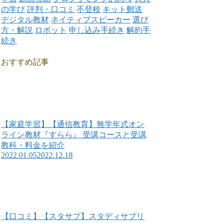
の学び
評判・口コミ
不登校
キット郵送
デジタル教材
ネイティブスピーカー
選び
方・解説
ロボット
申し込み手続き
解約手
続き
おすすめ記事
【家庭学習】【通信教育】無学年式オン
ライン教材『すらら』 受講コースと受講
教科・料金を紹介
2022.01.05
2022.12.18
【口コミ】【スタサプ】スタディサプリ