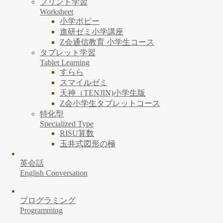
プリント学習
Worksheet
小学ポピー
進研ゼミ小学講座
Z会通信教育 小学生コース
タブレット学習
Tablet Learning
すらら
スマイルゼミ
天神（TENJIN)小学生版
Z会小学生タブレットコース
特化型
Specialized Type
RISU算数
玉井式図形の極
英会話
English Conversation
プログラミング
Programming