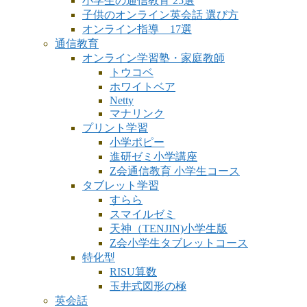
小学生の通信教育 25選
子供のオンライン英会話 選び方
オンライン指導 17選
通信教育
オンライン学習塾・家庭教師
トウコベ
ホワイトベア
Netty
マナリンク
プリント学習
小学ポピー
進研ゼミ小学講座
Z会通信教育 小学生コース
タブレット学習
すらら
スマイルゼミ
天神（TENJIN)小学生版
Z会小学生タブレットコース
特化型
RISU算数
玉井式図形の極
英会話